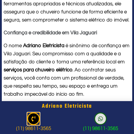
ferramentas apropriadas e técnicas atualizadas, ele
assegura que o chuveiro funcione de forma eficiente e
segura, sem comprometer o sistema elétrico do imóvel.
Confiança e credibilidade em Vila Jaguari
O nome
Adriano Eletricista
é sinônimo de confiança em
Vila Jaguari. Seu compromisso com a qualidade e a
satisfação do cliente o torna uma referência local em
serviços para chuveiro elétrico
. Ao contratar seus
serviços, você conta com um profissional de verdade,
que respeita seu tempo, seu espaço e entrega um
trabalho impecável do início ao fim.
Adriano Eletricista
Problema com chuveiro: sinais que
indicam a hora de chamar um
(11) 98611-3565
(11) 98611-3565
profissional