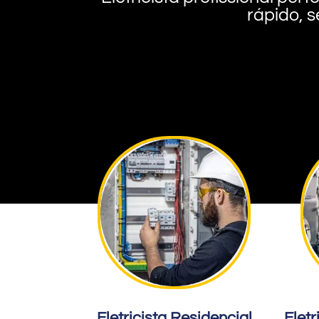
rápido, s
Eletricista Residencial
Eletr