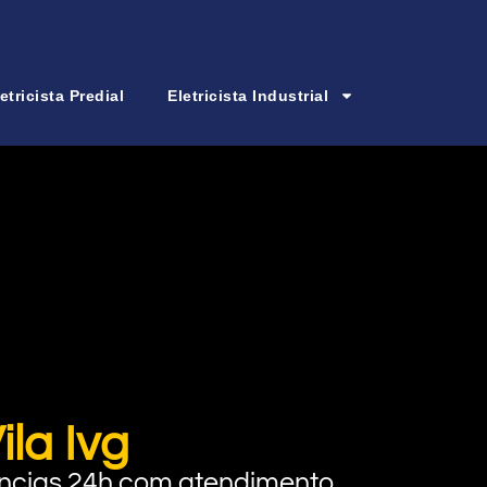
etricista Predial
Eletricista Industrial
la Ivg
rgências 24h com atendimento