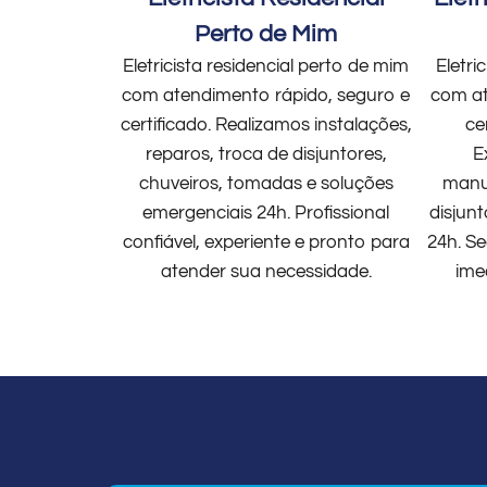
Perto de Mim
Eletricista residencial perto de mim
Eletri
com atendimento rápido, seguro e
com at
certificado. Realizamos instalações,
ce
reparos, troca de disjuntores,
E
chuveiros, tomadas e soluções
manut
emergenciais 24h. Profissional
disjun
confiável, experiente e pronto para
24h. Se
atender sua necessidade.
ime