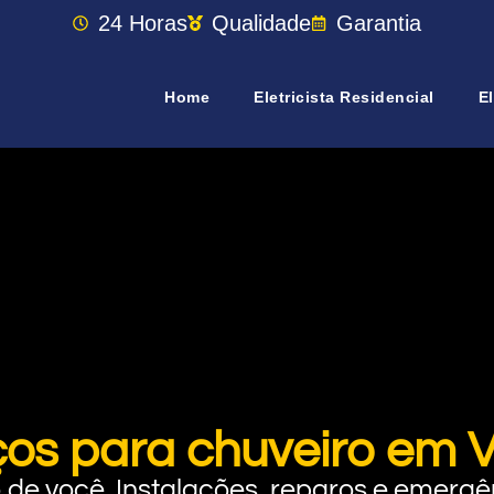
24 Horas
Qualidade
Garantia
Home
Eletricista Residencial
El
ços para chuveiro em Vi
rto de você. Instalações, reparos e eme