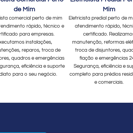
de Mim
Mim
cista comercial perto de mim
Eletricista predial perto de
endimento rápido, técnico e
atendimento rápido, técn
rtificado para empresas.
certificado. Realizamo
xecutamos instalações,
manutenção, reformas elét
enções, reparos, troca de
troca de disjuntores, qua
tores, quadros e emergências
fiação e emergências 2
gurança, eficiência e suporte
Segurança, eficiência e su
diato para o seu negócio.
completo para prédios resid
e comerciais.