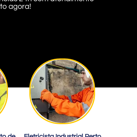
nto agora!
rto de
Eletricista Industrial Perto