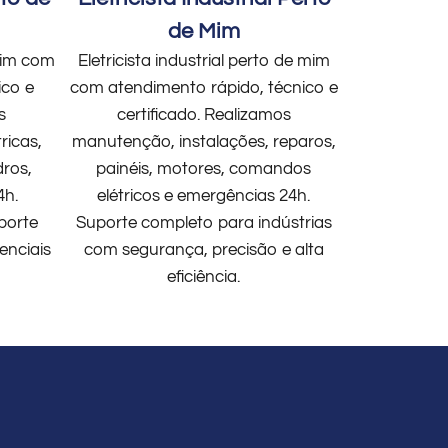
de Mim
 mim com
Eletricista industrial perto de mim
ico e
com atendimento rápido, técnico e
s
certificado. Realizamos
ricas,
manutenção, instalações, reparos,
dros,
painéis, motores, comandos
4h.
elétricos e emergências 24h.
porte
Suporte completo para indústrias
enciais
com segurança, precisão e alta
eficiência.