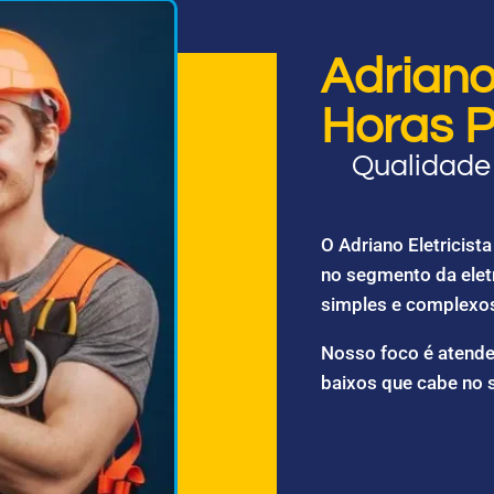
Adriano 
Horas P
Qualidade 
O Adriano Eletricis
no segmento da elet
simples e complexo
Nosso foco é atende
baixos que cabe no 