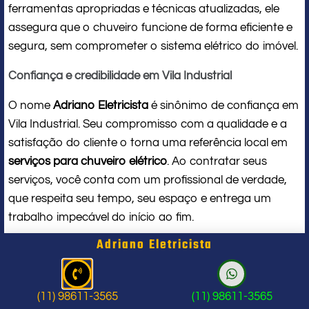
ferramentas apropriadas e técnicas atualizadas, ele
assegura que o chuveiro funcione de forma eficiente e
segura, sem comprometer o sistema elétrico do imóvel.
Confiança e credibilidade em Vila Industrial
O nome
Adriano Eletricista
é sinônimo de confiança em
Vila Industrial. Seu compromisso com a qualidade e a
satisfação do cliente o torna uma referência local em
serviços para chuveiro elétrico
. Ao contratar seus
serviços, você conta com um profissional de verdade,
que respeita seu tempo, seu espaço e entrega um
trabalho impecável do início ao fim.
Adriano Eletricista
Problema com chuveiro: sinais que
indicam a hora de chamar um
(11) 98611-3565
(11) 98611-3565
profissional