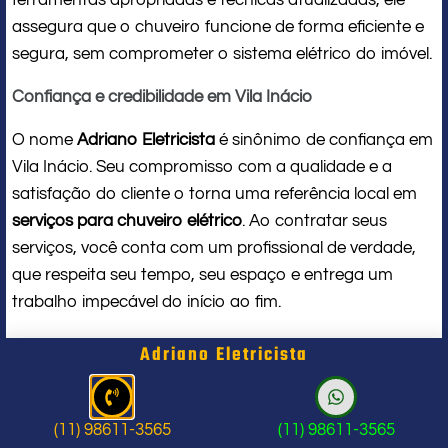
assegura que o chuveiro funcione de forma eficiente e
segura, sem comprometer o sistema elétrico do imóvel.
Confiança e credibilidade em Vila Inácio
O nome
Adriano Eletricista
é sinônimo de confiança em
Vila Inácio. Seu compromisso com a qualidade e a
satisfação do cliente o torna uma referência local em
serviços para chuveiro elétrico
. Ao contratar seus
serviços, você conta com um profissional de verdade,
que respeita seu tempo, seu espaço e entrega um
trabalho impecável do início ao fim.
Problema com chuveiro: sinais que
Adriano Eletricista
indicam a hora de chamar um
profissional
(11) 98611-3565
(11) 98611-3565