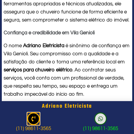
ferramentas apropriadas e técnicas atualizadas, ele
assegura que o chuveiro funcione de forma eficiente e
segura, sem comprometer o sistema elétrico do imóvel.
Confiança e credibilidade em Vila Genioli
O nome
Adriano Eletricista
é sinônimo de confiança em
Vila Genioli. Seu compromisso com a qualidade e a
satisfação do cliente o torna uma referência local em
serviços para chuveiro elétrico
. Ao contratar seus
serviços, você conta com um profissional de verdade,
que respeita seu tempo, seu espaço e entrega um
trabalho impecável do início ao fim.
Adriano Eletricista
Problema com chuveiro: sinais que
indicam a hora de chamar um
(11) 98611-3565
(11) 98611-3565
profissional