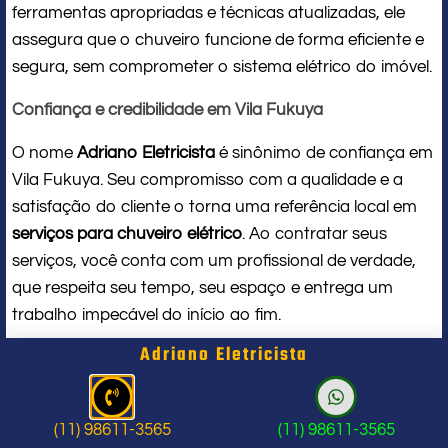
ferramentas apropriadas e técnicas atualizadas, ele
assegura que o chuveiro funcione de forma eficiente e
segura, sem comprometer o sistema elétrico do imóvel.
Confiança e credibilidade em Vila Fukuya
O nome
Adriano Eletricista
é sinônimo de confiança em
Vila Fukuya. Seu compromisso com a qualidade e a
satisfação do cliente o torna uma referência local em
serviços para chuveiro elétrico
. Ao contratar seus
serviços, você conta com um profissional de verdade,
que respeita seu tempo, seu espaço e entrega um
trabalho impecável do início ao fim.
Adriano Eletricista
Problema com chuveiro: sinais que
indicam a hora de chamar um
(11) 98611-3565
(11) 98611-3565
profissional