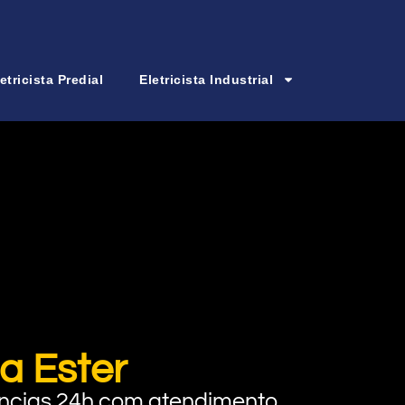
etricista Predial
Eletricista Industrial
a Ester
rgências 24h com atendimento