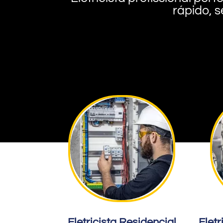
rápido, s
Eletricista Residencial
Eletr