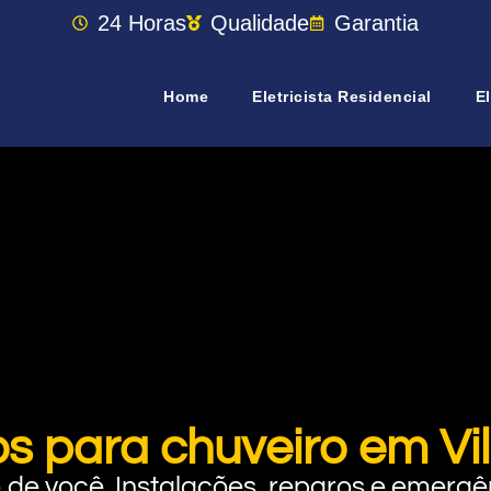
24 Horas
Qualidade
Garantia
Home
Eletricista Residencial
El
os para chuveiro em Vil
rto de você. Instalações, reparos e eme