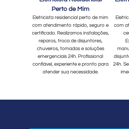
Perto de Mim
Eletricista residencial perto de mim
Eletri
com atendimento rápido, seguro e
com at
certificado. Realizamos instalações,
ce
reparos, troca de disjuntores,
E
chuveiros, tomadas e soluções
manut
emergenciais 24h. Profissional
disjun
confiável, experiente e pronto para
24h. Se
atender sua necessidade.
ime