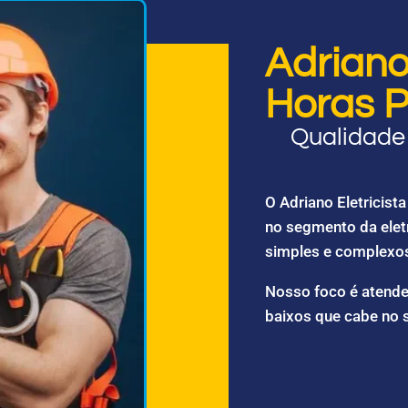
Adriano 
Horas P
Qualidade 
O Adriano Eletricis
no segmento da elet
simples e complexo
Nosso foco é atende
baixos que cabe no 