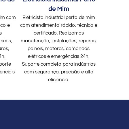
de Mim
 mim com
Eletricista industrial perto de mim
ico e
com atendimento rápido, técnico e
s
certificado. Realizamos
ricas,
manutenção, instalações, reparos,
dros,
painéis, motores, comandos
4h.
elétricos e emergências 24h.
porte
Suporte completo para indústrias
enciais
com segurança, precisão e alta
eficiência.