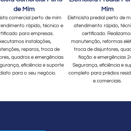
de Mim
Mim
cista comercial perto de mim
Eletricista predial perto de
endimento rápido, técnico e
atendimento rápido, técn
rtificado para empresas.
certificado. Realizamo
xecutamos instalações,
manutenção, reformas elét
enções, reparos, troca de
troca de disjuntores, qua
tores, quadros e emergências
fiação e emergências 2
gurança, eficiência e suporte
Segurança, eficiência e su
diato para o seu negócio.
completo para prédios resid
e comerciais.