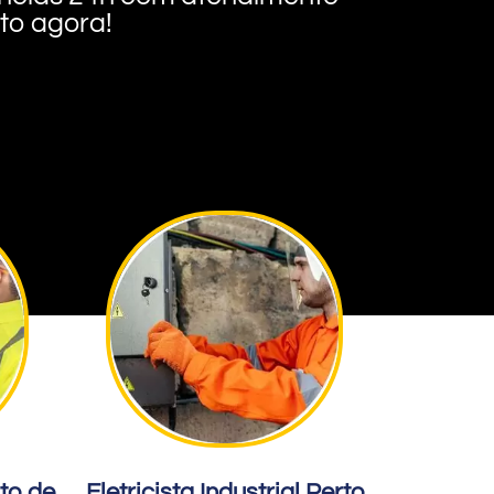
nto agora!
rto de
Eletricista Industrial Perto