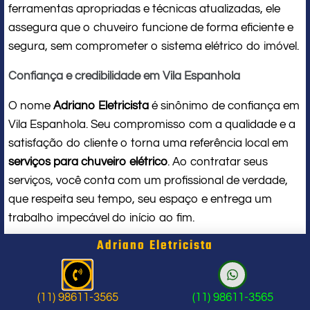
ferramentas apropriadas e técnicas atualizadas, ele
assegura que o chuveiro funcione de forma eficiente e
segura, sem comprometer o sistema elétrico do imóvel.
Confiança e credibilidade em Vila Espanhola
O nome
Adriano Eletricista
é sinônimo de confiança em
Vila Espanhola. Seu compromisso com a qualidade e a
satisfação do cliente o torna uma referência local em
serviços para chuveiro elétrico
. Ao contratar seus
serviços, você conta com um profissional de verdade,
que respeita seu tempo, seu espaço e entrega um
trabalho impecável do início ao fim.
Adriano Eletricista
Problema com chuveiro: sinais que
indicam a hora de chamar um
(11) 98611-3565
(11) 98611-3565
profissional