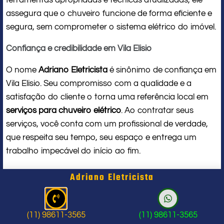
assegura que o chuveiro funcione de forma eficiente e
segura, sem comprometer o sistema elétrico do imóvel.
Confiança e credibilidade em Vila Elisio
O nome
Adriano Eletricista
é sinônimo de confiança em
Vila Elisio. Seu compromisso com a qualidade e a
satisfação do cliente o torna uma referência local em
serviços para chuveiro elétrico
. Ao contratar seus
serviços, você conta com um profissional de verdade,
que respeita seu tempo, seu espaço e entrega um
trabalho impecável do início ao fim.
Problema com chuveiro: sinais que
Adriano Eletricista
indicam a hora de chamar um
profissional
(11) 98611-3565
(11) 98611-3565