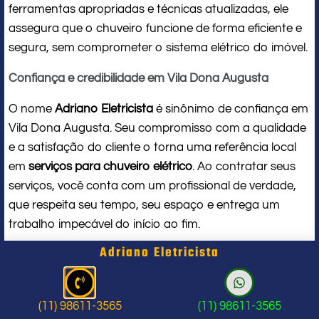
ferramentas apropriadas e técnicas atualizadas, ele
assegura que o chuveiro funcione de forma eficiente e
segura, sem comprometer o sistema elétrico do imóvel.
Confiança e credibilidade em Vila Dona Augusta
O nome
Adriano Eletricista
é sinônimo de confiança em
Vila Dona Augusta. Seu compromisso com a qualidade
e a satisfação do cliente o torna uma referência local
em
serviços para chuveiro elétrico
. Ao contratar seus
serviços, você conta com um profissional de verdade,
que respeita seu tempo, seu espaço e entrega um
trabalho impecável do início ao fim.
Adriano Eletricista
Problema com chuveiro: sinais que
indicam a hora de chamar um
(11) 98611-3565
(11) 98611-3565
profissional