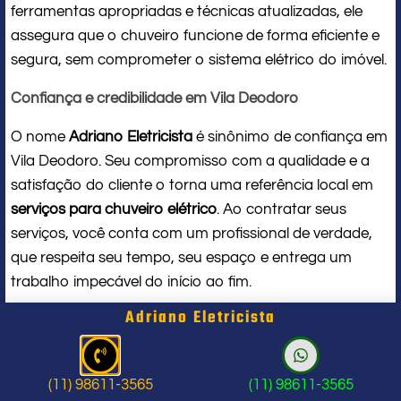
ferramentas apropriadas e técnicas atualizadas, ele
assegura que o chuveiro funcione de forma eficiente e
segura, sem comprometer o sistema elétrico do imóvel.
Confiança e credibilidade em Vila Deodoro
O nome
Adriano Eletricista
é sinônimo de confiança em
Vila Deodoro. Seu compromisso com a qualidade e a
satisfação do cliente o torna uma referência local em
serviços para chuveiro elétrico
. Ao contratar seus
serviços, você conta com um profissional de verdade,
que respeita seu tempo, seu espaço e entrega um
trabalho impecável do início ao fim.
Adriano Eletricista
Problema com chuveiro: sinais que
indicam a hora de chamar um
(11) 98611-3565
(11) 98611-3565
profissional