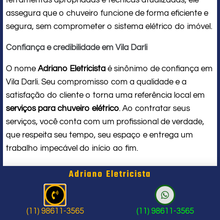
assegura que o chuveiro funcione de forma eficiente e
segura, sem comprometer o sistema elétrico do imóvel.
Confiança e credibilidade em Vila Darli
O nome
Adriano Eletricista
é sinônimo de confiança em
Vila Darli. Seu compromisso com a qualidade e a
satisfação do cliente o torna uma referência local em
serviços para chuveiro elétrico
. Ao contratar seus
serviços, você conta com um profissional de verdade,
que respeita seu tempo, seu espaço e entrega um
trabalho impecável do início ao fim.
Problema com chuveiro: sinais que
Adriano Eletricista
indicam a hora de chamar um
profissional
(11) 98611-3565
(11) 98611-3565