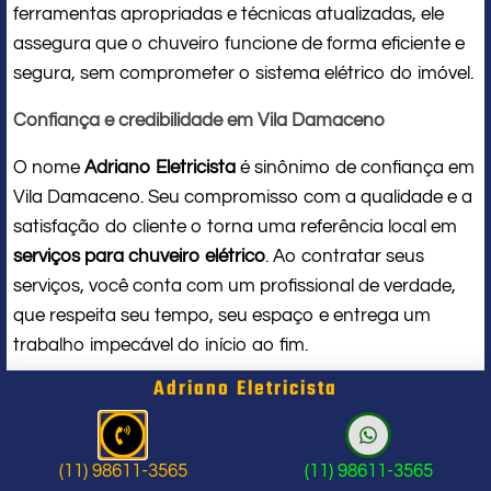
ferramentas apropriadas e técnicas atualizadas, ele
assegura que o chuveiro funcione de forma eficiente e
segura, sem comprometer o sistema elétrico do imóvel.
Confiança e credibilidade em Vila Damaceno
O nome
Adriano Eletricista
é sinônimo de confiança em
Vila Damaceno. Seu compromisso com a qualidade e a
satisfação do cliente o torna uma referência local em
serviços para chuveiro elétrico
. Ao contratar seus
serviços, você conta com um profissional de verdade,
que respeita seu tempo, seu espaço e entrega um
trabalho impecável do início ao fim.
Adriano Eletricista
Problema com chuveiro: sinais que
indicam a hora de chamar um
(11) 98611-3565
(11) 98611-3565
profissional