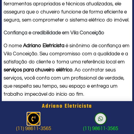
ferramentas apropriadas e técnicas atualizadas, ele
assegura que o chuveiro funcione de forma eficiente e
segura, sem comprometer o sistema elétrico do imóvel.
Confiança e credibilidade em Vila Conceição
O nome
Adriano Eletricista
é sinônimo de confiança em
Vila Conceição. Seu compromisso com a qualidade e a
satisfação do cliente o torna uma referência local em
serviços para chuveiro elétrico
. Ao contratar seus
serviços, você conta com um profissional de verdade,
que respeita seu tempo, seu espaço e entrega um
trabalho impecável do início ao fim.
Adriano Eletricista
Problema com chuveiro: sinais que
indicam a hora de chamar um
(11) 98611-3565
(11) 98611-3565
profissional