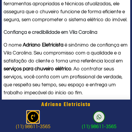
ferramentas apropriadas e técnicas atualizadas, ele
assegura que o chuveiro funcione de forma eficiente e
segura, sem comprometer o sistema elétrico do imóvel.
Confiança e credibilidade em Vila Carolina
O nome
Adriano Eletricista
é sinônimo de confiança em
Vila Carolina. Seu compromisso com a qualidade e a
satisfação do cliente o torna uma referência local em
serviços para chuveiro elétrico
. Ao contratar seus
serviços, você conta com um profissional de verdade,
que respeita seu tempo, seu espaço e entrega um
trabalho impecável do início ao fim.
Adriano Eletricista
Problema com chuveiro: sinais que
indicam a hora de chamar um
(11) 98611-3565
(11) 98611-3565
profissional