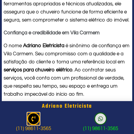
ferramentas apropriadas e técnicas atualizadas, ele
assegura que o chuveiro funcione de forma eficiente e
segura, sem comprometer o sistema elétrico do imóvel.
Confiança e credibilidade em Vila Carmem
O nome
Adriano Eletricista
é sinônimo de confiança em
Vila Carmem. Seu compromisso com a qualidade e a
satisfação do cliente o torna uma referência local em
serviços para chuveiro elétrico
. Ao contratar seus
serviços, você conta com um profissional de verdade,
que respeita seu tempo, seu espaço e entrega um
trabalho impecável do início ao fim.
Adriano Eletricista
Problema com chuveiro: sinais que
indicam a hora de chamar um
(11) 98611-3565
(11) 98611-3565
profissional