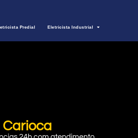
etricista Predial
Eletricista Industrial
a Carioca
rgências 24h com atendimento