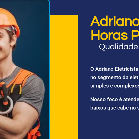
Adriano 
Horas P
Qualidade 
O Adriano Eletricis
no segmento da elet
simples e complexo
Nosso foco é atende
baixos que cabe no 