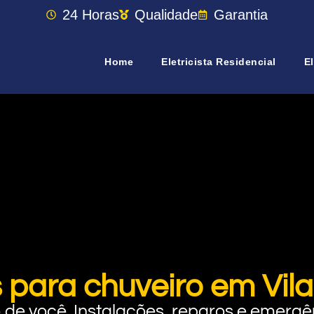
24 Horas
Qualidade
Garantia
Home
Eletricista Residencial
El
 para chuveiro em Vil
rto de você. Instalações, reparos e eme