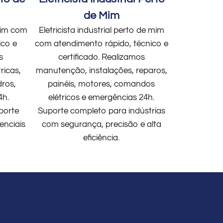
de Mim
 mim com
Eletricista industrial perto de mim
ico e
com atendimento rápido, técnico e
s
certificado. Realizamos
ricas,
manutenção, instalações, reparos,
dros,
painéis, motores, comandos
4h.
elétricos e emergências 24h.
porte
Suporte completo para indústrias
enciais
com segurança, precisão e alta
eficiência.