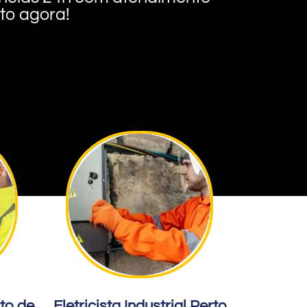
nto agora!
rto de
Eletricista Industrial Perto