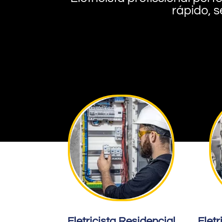
rápido, s
Eletricista Residencial
Eletr