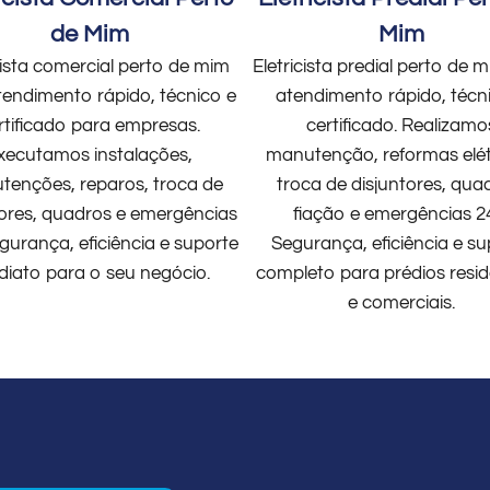
de Mim
Mim
cista comercial perto de mim
Eletricista predial perto de
endimento rápido, técnico e
atendimento rápido, técn
rtificado para empresas.
certificado. Realizamo
xecutamos instalações,
manutenção, reformas elét
enções, reparos, troca de
troca de disjuntores, qua
tores, quadros e emergências
fiação e emergências 2
gurança, eficiência e suporte
Segurança, eficiência e su
diato para o seu negócio.
completo para prédios resid
e comerciais.