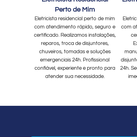
Perto de Mim
Eletricista residencial perto de mim
Eletri
com atendimento rápido, seguro e
com at
certificado. Realizamos instalações,
ce
reparos, troca de disjuntores,
E
chuveiros, tomadas e soluções
manut
emergenciais 24h. Profissional
disjun
confiável, experiente e pronto para
24h. Se
atender sua necessidade.
ime