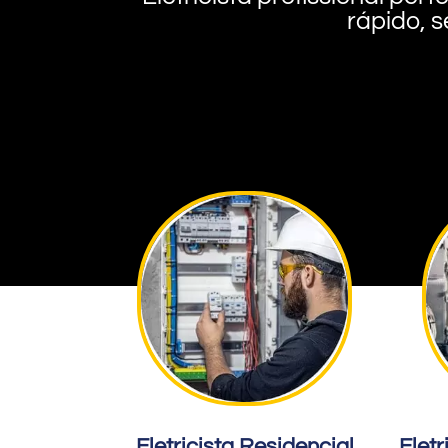
rápido, s
Eletricista Residencial
Eletr