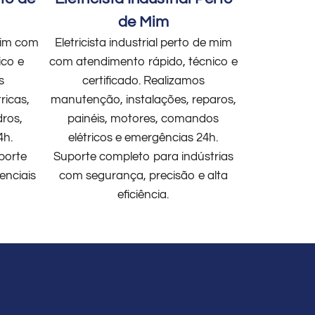
de Mim
 mim com
Eletricista industrial perto de mim
ico e
com atendimento rápido, técnico e
s
certificado. Realizamos
ricas,
manutenção, instalações, reparos,
dros,
painéis, motores, comandos
4h.
elétricos e emergências 24h.
porte
Suporte completo para indústrias
enciais
com segurança, precisão e alta
eficiência.