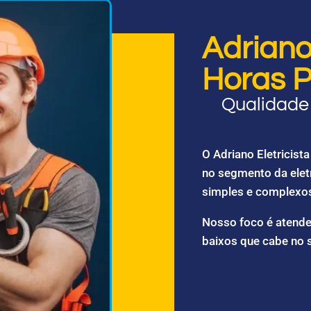
Adriano 
Horas P
Qualidade 
O Adriano Eletricis
no segmento da elet
simples e complexo
Nosso foco é atende
baixos que cabe no 