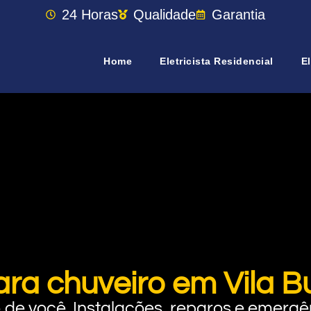
24 Horas
Qualidade
Garantia
Home
Eletricista Residencial
El
ara chuveiro em Vila B
rto de você. Instalações, reparos e eme