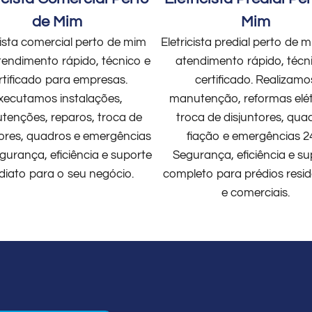
de Mim
Mim
cista comercial perto de mim
Eletricista predial perto de
endimento rápido, técnico e
atendimento rápido, técn
rtificado para empresas.
certificado. Realizamo
xecutamos instalações,
manutenção, reformas elét
enções, reparos, troca de
troca de disjuntores, qua
tores, quadros e emergências
fiação e emergências 2
gurança, eficiência e suporte
Segurança, eficiência e su
diato para o seu negócio.
completo para prédios resid
e comerciais.