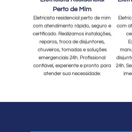
Perto de Mim
Eletricista residencial perto de mim
Eletri
com atendimento rápido, seguro e
com at
certificado. Realizamos instalações,
ce
reparos, troca de disjuntores,
E
chuveiros, tomadas e soluções
manut
emergenciais 24h. Profissional
disjun
confiável, experiente e pronto para
24h. Se
atender sua necessidade.
ime