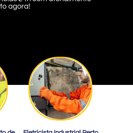
nto agora!
rto de
Eletricista Industrial Perto