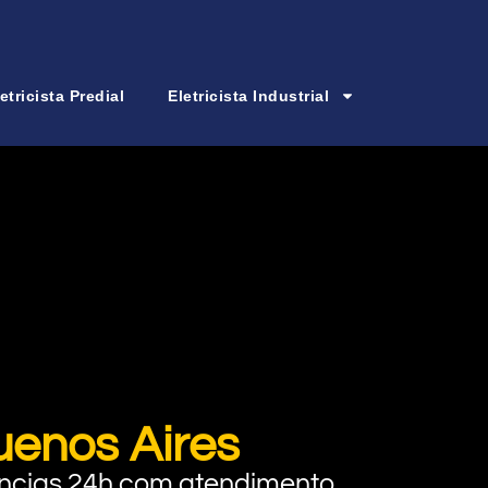
etricista Predial
Eletricista Industrial
uenos Aires
rgências 24h com atendimento