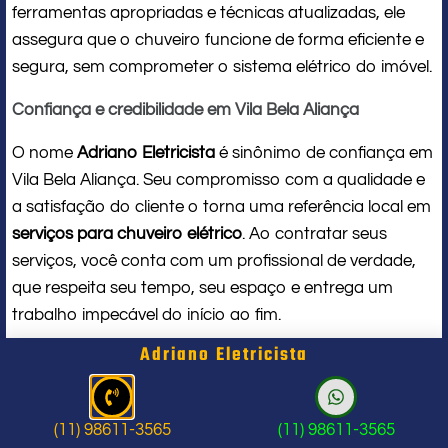
ferramentas apropriadas e técnicas atualizadas, ele
assegura que o chuveiro funcione de forma eficiente e
segura, sem comprometer o sistema elétrico do imóvel.
Confiança e credibilidade em Vila Bela Aliança
O nome
Adriano Eletricista
é sinônimo de confiança em
Vila Bela Aliança. Seu compromisso com a qualidade e
a satisfação do cliente o torna uma referência local em
serviços para chuveiro elétrico
. Ao contratar seus
serviços, você conta com um profissional de verdade,
que respeita seu tempo, seu espaço e entrega um
trabalho impecável do início ao fim.
Adriano Eletricista
Problema com chuveiro: sinais que
indicam a hora de chamar um
(11) 98611-3565
(11) 98611-3565
profissional