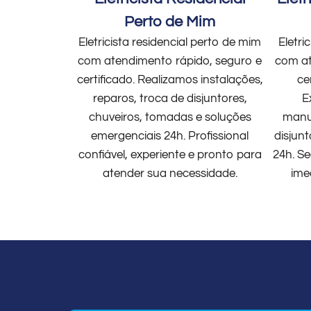
Perto de Mim
Eletricista residencial perto de mim
Eletri
com atendimento rápido, seguro e
com at
certificado. Realizamos instalações,
ce
reparos, troca de disjuntores,
E
chuveiros, tomadas e soluções
manut
emergenciais 24h. Profissional
disjun
confiável, experiente e pronto para
24h. Se
atender sua necessidade.
ime