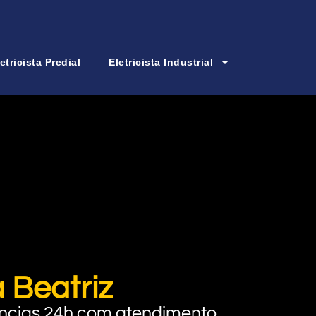
etricista Predial
Eletricista Industrial
 Beatriz
rgências 24h com atendimento