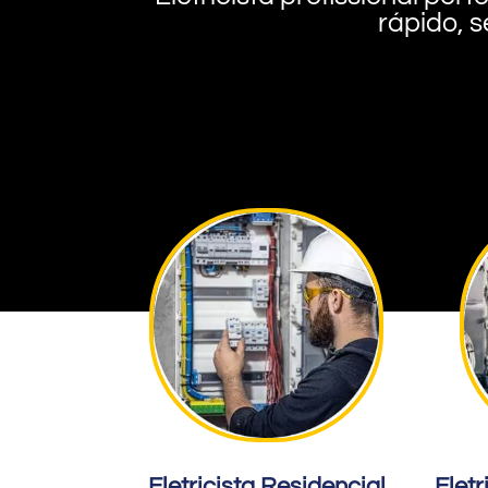
rápido, s
Eletricista Residencial
Eletr