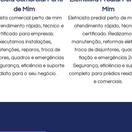
de Mim
Mim
cista comercial perto de mim
Eletricista predial perto de
endimento rápido, técnico e
atendimento rápido, técn
rtificado para empresas.
certificado. Realizamo
xecutamos instalações,
manutenção, reformas elét
enções, reparos, troca de
troca de disjuntores, qua
tores, quadros e emergências
fiação e emergências 2
gurança, eficiência e suporte
Segurança, eficiência e su
diato para o seu negócio.
completo para prédios resid
e comerciais.