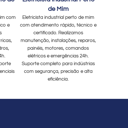
de Mim
 mim com
Eletricista industrial perto de mim
ico e
com atendimento rápido, técnico e
s
certificado. Realizamos
ricas,
manutenção, instalações, reparos,
dros,
painéis, motores, comandos
4h.
elétricos e emergências 24h.
porte
Suporte completo para indústrias
enciais
com segurança, precisão e alta
eficiência.