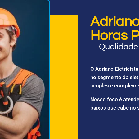
Adriano 
Horas P
Qualidade 
O Adriano Eletricis
no segmento da elet
simples e complexo
Nosso foco é atende
baixos que cabe no 