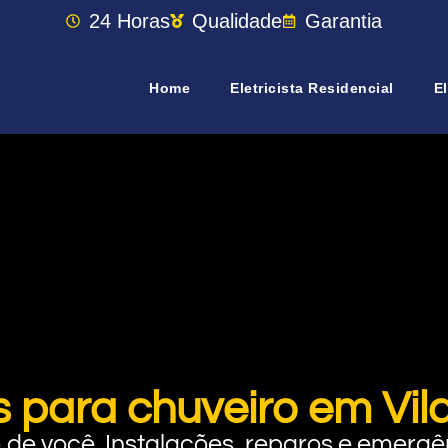
24 Horas
Qualidade
Garantia
Home
Eletricista Residencial
El
s para chuveiro em Vila
rto de você. Instalações, reparos e eme