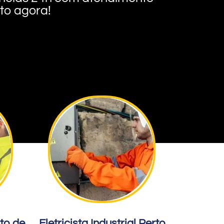
nto agora!
rto de
Eletricista Industrial Perto