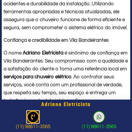
acidentes e durabilidade da instalação. Utilizando
ferramentas apropriadas e técnicas atualizadas, ele
assegura que o chuveiro funcione de forma eficiente e
segura, sem comprometer o sistema elétrico do imóvel.
Confiança e credibilidade em Vila Bandeirantes
O nome
Adriano Eletricista
é sinônimo de confiança em
Vila Bandeirantes. Seu compromisso com a qualidade e
a satisfação do cliente o torna uma referência local em
serviços para chuveiro elétrico
. Ao contratar seus
serviços, você conta com um profissional de verdade,
que respeita seu tempo, seu espaço e entrega um
trabalho impecável do início ao fim.
Adriano Eletricista
Problema com chuveiro: sinais que
indicam a hora de chamar um
(11) 98611-3565
(11) 98611-3565