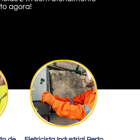
nto agora!
rto de
Eletricista Industrial Perto