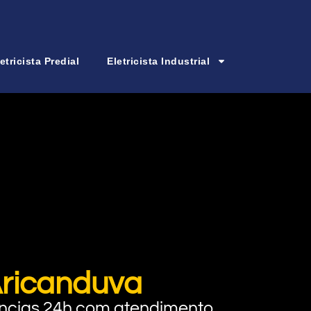
etricista Predial
Eletricista Industrial
Aricanduva
rgências 24h com atendimento