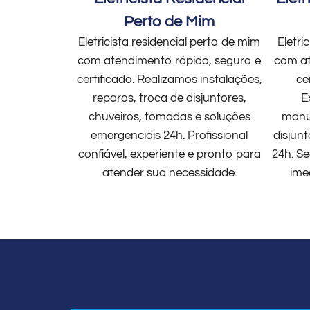
Perto de Mim
Eletricista residencial perto de mim
Eletri
com atendimento rápido, seguro e
com at
certificado. Realizamos instalações,
ce
reparos, troca de disjuntores,
E
chuveiros, tomadas e soluções
manut
emergenciais 24h. Profissional
disjun
confiável, experiente e pronto para
24h. Se
atender sua necessidade.
ime