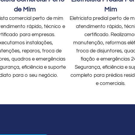
de Mim
Mim
cista comercial perto de mim
Eletricista predial perto de
endimento rápido, técnico e
atendimento rápido, técn
rtificado para empresas.
certificado. Realizamo
xecutamos instalações,
manutenção, reformas elét
enções, reparos, troca de
troca de disjuntores, qua
tores, quadros e emergências
fiação e emergências 2
gurança, eficiência e suporte
Segurança, eficiência e su
diato para o seu negócio.
completo para prédios resid
e comerciais.