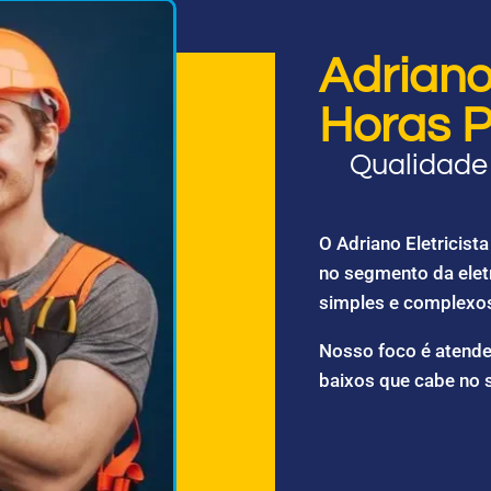
Adriano 
Horas P
Qualidade 
O Adriano Eletricis
no segmento da elet
simples e complexo
Nosso foco é atende
baixos que cabe no 