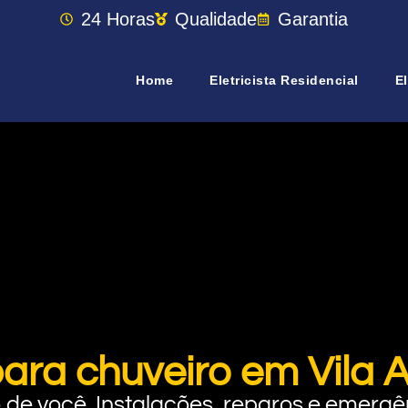
24 Horas
Qualidade
Garantia
Home
Eletricista Residencial
El
para chuveiro em Vila 
rto de você. Instalações, reparos e eme