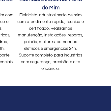
de Mim
 mim com
Eletricista industrial perto de mim
ico e
com atendimento rápido, técnico e
s
certificado. Realizamos
ricas,
manutenção, instalações, reparos,
dros,
painéis, motores, comandos
4h.
elétricos e emergências 24h.
porte
Suporte completo para indústrias
enciais
com segurança, precisão e alta
eficiência.