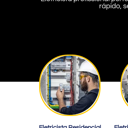
rápido, s
Eletricista Residencial
Eletr