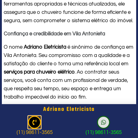
ferramentas apropriadas e técnicas atualizadas, ele
assegura que o chuveiro funcione de forma eficiente e
segura, sem comprometer o sistema elétrico do imóvel.
Confiança e credibilidade em Vila Antonieta
O nome
Adriano Eletricista
é sinônimo de confiança em
Vila Antonieta. Seu compromisso com a qualidade e a
satisfação do cliente o torna uma referência local em
serviços para chuveiro elétrico
. Ao contratar seus
serviços, você conta com um profissional de verdade,
que respeita seu tempo, seu espaço e entrega um
trabalho impecável do início ao fim.
Adriano Eletricista
Problema com chuveiro: sinais que
indicam a hora de chamar um
(11) 98611-3565
(11) 98611-3565
profissional