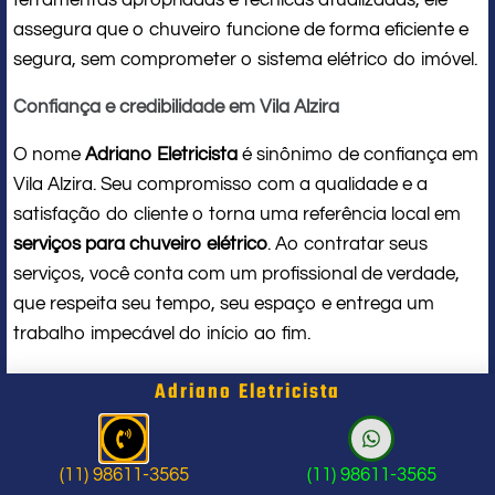
assegura que o chuveiro funcione de forma eficiente e
segura, sem comprometer o sistema elétrico do imóvel.
Confiança e credibilidade em Vila Alzira
O nome
Adriano Eletricista
é sinônimo de confiança em
Vila Alzira. Seu compromisso com a qualidade e a
satisfação do cliente o torna uma referência local em
serviços para chuveiro elétrico
. Ao contratar seus
serviços, você conta com um profissional de verdade,
que respeita seu tempo, seu espaço e entrega um
trabalho impecável do início ao fim.
Problema com chuveiro: sinais que
Adriano Eletricista
indicam a hora de chamar um
profissional
(11) 98611-3565
(11) 98611-3565