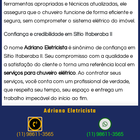
ferramentas apropriadas e técnicas atualizadas, ele
assegura que o chuveiro funcione de forma eficiente e
segura, sem comprometer o sistema elétrico do imóvel.
Confiança e credibilidade em Sítio Itaberaba II
O nome
Adriano Eletricista
é sinônimo de confiança em
Sítio Itaberaba II. Seu compromisso com a qualidade e
a satisfação do cliente o torna uma referência local em
serviços para chuveiro elétrico
. Ao contratar seus
serviços, você conta com um profissional de verdade,
que respeita seu tempo, seu espaço e entrega um
trabalho impecável do início ao fim.
Adriano Eletricista
Problema com chuveiro: sinais que
indicam a hora de chamar um
(11) 98611-3565
(11) 98611-3565
profissional