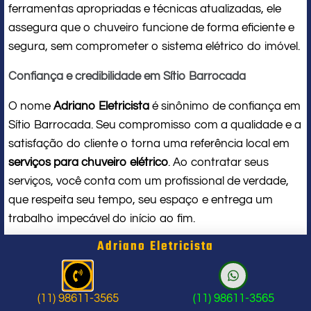
ferramentas apropriadas e técnicas atualizadas, ele
assegura que o chuveiro funcione de forma eficiente e
segura, sem comprometer o sistema elétrico do imóvel.
Confiança e credibilidade em Sítio Barrocada
O nome
Adriano Eletricista
é sinônimo de confiança em
Sítio Barrocada. Seu compromisso com a qualidade e a
satisfação do cliente o torna uma referência local em
serviços para chuveiro elétrico
. Ao contratar seus
serviços, você conta com um profissional de verdade,
que respeita seu tempo, seu espaço e entrega um
trabalho impecável do início ao fim.
Adriano Eletricista
Problema com chuveiro: sinais que
indicam a hora de chamar um
(11) 98611-3565
(11) 98611-3565
profissional