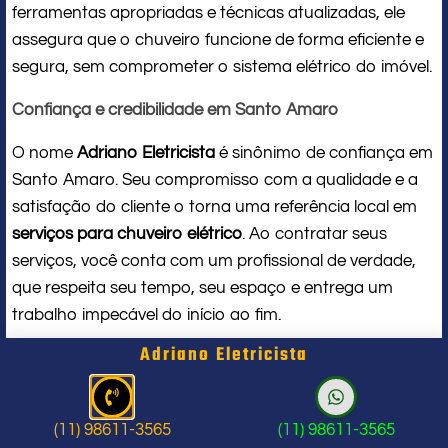
ferramentas apropriadas e técnicas atualizadas, ele
assegura que o chuveiro funcione de forma eficiente e
segura, sem comprometer o sistema elétrico do imóvel.
Confiança e credibilidade em Santo Amaro
O nome
Adriano Eletricista
é sinônimo de confiança em
Santo Amaro. Seu compromisso com a qualidade e a
satisfação do cliente o torna uma referência local em
serviços para chuveiro elétrico
. Ao contratar seus
serviços, você conta com um profissional de verdade,
que respeita seu tempo, seu espaço e entrega um
trabalho impecável do início ao fim.
Adriano Eletricista
Problema com chuveiro: sinais que
indicam a hora de chamar um
(11) 98611-3565
(11) 98611-3565
profissional