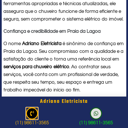
ferramentas apropriadas e técnicas atualizadas, ele
assegura que o chuveiro funcione de forma eficiente e
segura, sem comprometer o sistema elétrico do imóvel.
Confiança e credibilidade em Praia da Lagoa
O nome
Adriano Eletricista
é sinônimo de confiança em
Praia da Lagoa. Seu compromisso com a qualidade e a
satisfação do cliente o torna uma referência local em
serviços para chuveiro elétrico
. Ao contratar seus
serviços, você conta com um profissional de verdade,
que respeita seu tempo, seu espaço e entrega um
trabalho impecável do início ao fim.
Adriano Eletricista
Problema com chuveiro: sinais que
indicam a hora de chamar um
(11) 98611-3565
(11) 98611-3565
profissional