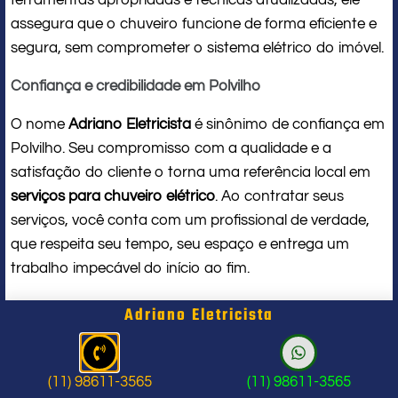
assegura que o chuveiro funcione de forma eficiente e
segura, sem comprometer o sistema elétrico do imóvel.
Confiança e credibilidade em Polvilho
O nome
Adriano Eletricista
é sinônimo de confiança em
Polvilho. Seu compromisso com a qualidade e a
satisfação do cliente o torna uma referência local em
serviços para chuveiro elétrico
. Ao contratar seus
serviços, você conta com um profissional de verdade,
que respeita seu tempo, seu espaço e entrega um
trabalho impecável do início ao fim.
Problema com chuveiro: sinais que
Adriano Eletricista
indicam a hora de chamar um
profissional
(11) 98611-3565
(11) 98611-3565