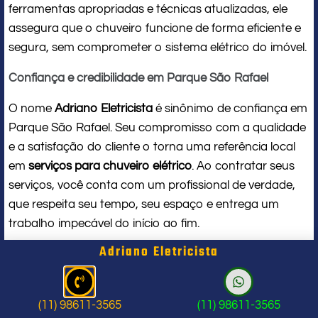
ferramentas apropriadas e técnicas atualizadas, ele
assegura que o chuveiro funcione de forma eficiente e
segura, sem comprometer o sistema elétrico do imóvel.
Confiança e credibilidade em Parque São Rafael
O nome
Adriano Eletricista
é sinônimo de confiança em
Parque São Rafael. Seu compromisso com a qualidade
e a satisfação do cliente o torna uma referência local
em
serviços para chuveiro elétrico
. Ao contratar seus
serviços, você conta com um profissional de verdade,
que respeita seu tempo, seu espaço e entrega um
trabalho impecável do início ao fim.
Adriano Eletricista
Problema com chuveiro: sinais que
indicam a hora de chamar um
(11) 98611-3565
(11) 98611-3565
profissional