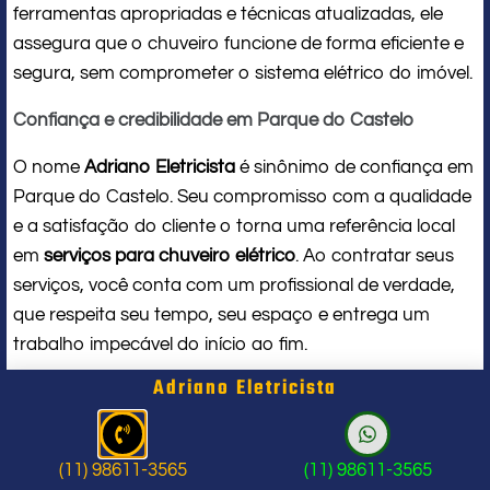
ferramentas apropriadas e técnicas atualizadas, ele
assegura que o chuveiro funcione de forma eficiente e
segura, sem comprometer o sistema elétrico do imóvel.
Confiança e credibilidade em Parque do Castelo
O nome
Adriano Eletricista
é sinônimo de confiança em
Parque do Castelo. Seu compromisso com a qualidade
e a satisfação do cliente o torna uma referência local
em
serviços para chuveiro elétrico
. Ao contratar seus
serviços, você conta com um profissional de verdade,
que respeita seu tempo, seu espaço e entrega um
trabalho impecável do início ao fim.
Adriano Eletricista
Problema com chuveiro: sinais que
indicam a hora de chamar um
(11) 98611-3565
(11) 98611-3565
profissional