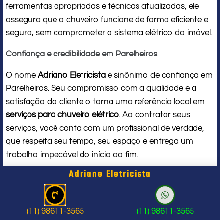
ferramentas apropriadas e técnicas atualizadas, ele
assegura que o chuveiro funcione de forma eficiente e
segura, sem comprometer o sistema elétrico do imóvel.
Confiança e credibilidade em Parelheiros
O nome
Adriano Eletricista
é sinônimo de confiança em
Parelheiros. Seu compromisso com a qualidade e a
satisfação do cliente o torna uma referência local em
serviços para chuveiro elétrico
. Ao contratar seus
serviços, você conta com um profissional de verdade,
que respeita seu tempo, seu espaço e entrega um
trabalho impecável do início ao fim.
Adriano Eletricista
Problema com chuveiro: sinais que
indicam a hora de chamar um
(11) 98611-3565
(11) 98611-3565
profissional