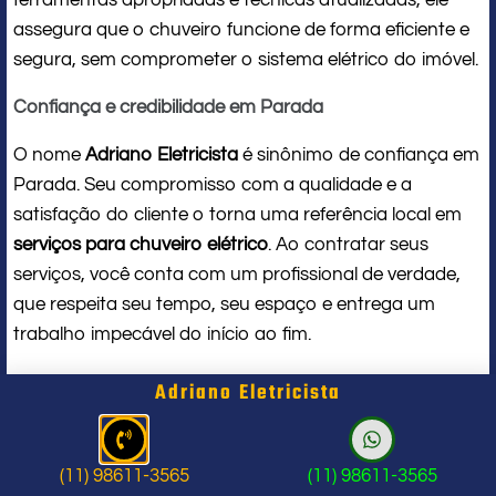
assegura que o chuveiro funcione de forma eficiente e
segura, sem comprometer o sistema elétrico do imóvel.
Confiança e credibilidade em Parada
O nome
Adriano Eletricista
é sinônimo de confiança em
Parada. Seu compromisso com a qualidade e a
satisfação do cliente o torna uma referência local em
serviços para chuveiro elétrico
. Ao contratar seus
serviços, você conta com um profissional de verdade,
que respeita seu tempo, seu espaço e entrega um
trabalho impecável do início ao fim.
Problema com chuveiro: sinais que
Adriano Eletricista
indicam a hora de chamar um
profissional
(11) 98611-3565
(11) 98611-3565