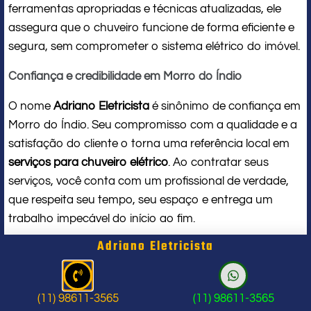
ferramentas apropriadas e técnicas atualizadas, ele
assegura que o chuveiro funcione de forma eficiente e
segura, sem comprometer o sistema elétrico do imóvel.
Confiança e credibilidade em Morro do Índio
O nome
Adriano Eletricista
é sinônimo de confiança em
Morro do Índio. Seu compromisso com a qualidade e a
satisfação do cliente o torna uma referência local em
serviços para chuveiro elétrico
. Ao contratar seus
serviços, você conta com um profissional de verdade,
que respeita seu tempo, seu espaço e entrega um
trabalho impecável do início ao fim.
Adriano Eletricista
Problema com chuveiro: sinais que
indicam a hora de chamar um
(11) 98611-3565
(11) 98611-3565
profissional