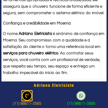
assegura que o chuveiro funcione de forma eficiente e
segura, sem comprometer o sistema elétrico do imóvel.
Confiança e credibilidade em Moema
O nome
Adriano Eletricista
é sinônimo de confiança em
Moema. Seu compromisso com a qualidade e a
satisfação do cliente o torna uma referência local em
serviços para chuveiro elétrico
. Ao contratar seus
serviços, você conta com um profissional de verdade,
que respeita seu tempo, seu espaço e entrega um
trabalho impecável do início ao fim.
Problema com chuveiro: sinais que
Adriano Eletricista
indicam a hora de chamar um
profissional
(11) 98611-3565
(11) 98611-3565