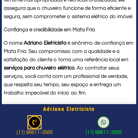
assegura que o chuveiro funcione de forma eficiente e
segura, sem comprometer o sistema elétrico do imóvel.
Confiança e credibilidade em Mata Fria
O nome
Adriano Eletricista
é sinônimo de confiança em
Mata Fria. Seu compromisso com a qualidade e a
satisfação do cliente o torna uma referência local em
serviços para chuveiro elétrico
. Ao contratar seus
serviços, você conta com um profissional de verdade,
que respeita seu tempo, seu espaço e entrega um
trabalho impecável do início ao fim.
Problema com chuveiro: sinais que
Adriano Eletricista
indicam a hora de chamar um
profissional
(11) 98611-3565
(11) 98611-3565