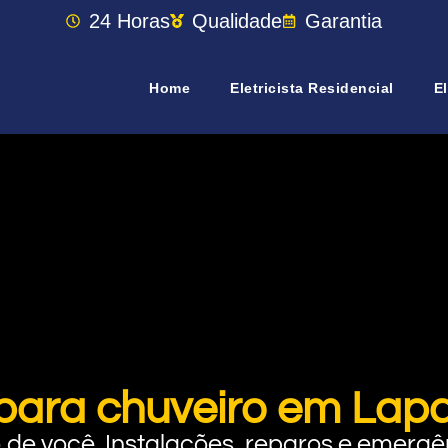
24 Horas
Qualidade
Garantia
Home
Eletricista Residencial
El
 para chuveiro em Lapa
rto de você. Instalações, reparos e eme