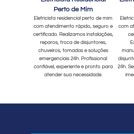
Perto de Mim
Eletricista residencial perto de mim
Eletri
com atendimento rápido, seguro e
com at
certificado. Realizamos instalações,
ce
reparos, troca de disjuntores,
E
chuveiros, tomadas e soluções
manut
emergenciais 24h. Profissional
disjun
confiável, experiente e pronto para
24h. Se
atender sua necessidade.
ime