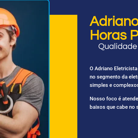
Adriano 
Horas P
Qualidade 
O Adriano Eletricis
no segmento da elet
simples e complexo
Nosso foco é atende
baixos que cabe no 