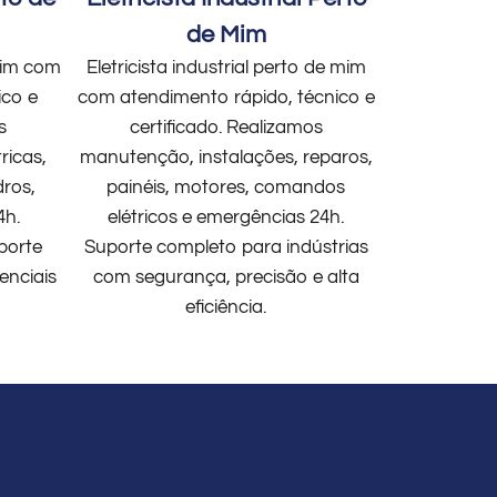
de Mim
 mim com
Eletricista industrial perto de mim
ico e
com atendimento rápido, técnico e
s
certificado. Realizamos
ricas,
manutenção, instalações, reparos,
dros,
painéis, motores, comandos
4h.
elétricos e emergências 24h.
porte
Suporte completo para indústrias
enciais
com segurança, precisão e alta
eficiência.