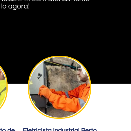
nto agora!
rto de
Eletricista Industrial Perto