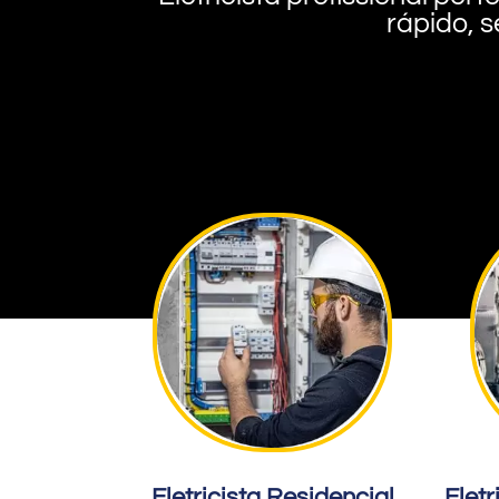
rápido, s
Eletricista Residencial
Eletr