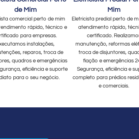
de Mim
Mim
cista comercial perto de mim
Eletricista predial perto de
endimento rápido, técnico e
atendimento rápido, técn
rtificado para empresas.
certificado. Realizamo
xecutamos instalações,
manutenção, reformas elét
enções, reparos, troca de
troca de disjuntores, qua
tores, quadros e emergências
fiação e emergências 2
gurança, eficiência e suporte
Segurança, eficiência e su
diato para o seu negócio.
completo para prédios resid
e comerciais.