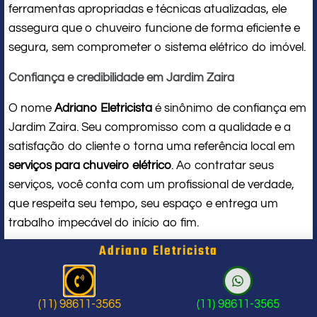
ferramentas apropriadas e técnicas atualizadas, ele
assegura que o chuveiro funcione de forma eficiente e
segura, sem comprometer o sistema elétrico do imóvel.
Confiança e credibilidade em Jardim Zaira
O nome
Adriano Eletricista
é sinônimo de confiança em
Jardim Zaira. Seu compromisso com a qualidade e a
satisfação do cliente o torna uma referência local em
serviços para chuveiro elétrico
. Ao contratar seus
serviços, você conta com um profissional de verdade,
que respeita seu tempo, seu espaço e entrega um
trabalho impecável do início ao fim.
Adriano Eletricista
Problema com chuveiro: sinais que
indicam a hora de chamar um
(11) 98611-3565
(11) 98611-3565
profissional