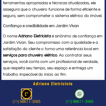
ferramentas apropriadas e técnicas atualizadas, ele
assegura que o chuveiro funcione de forma eficiente e
segura, sem comprometer o sistema elétrico do imóvel.
Confiança e credibilidade em Jardim Vivan
O nome
Adriano Eletricista
é sinônimo de confiança em
Jardim Vivan. Seu compromisso com a qualidade e a
satisfação do cliente o torna uma referência local em
serviços para chuveiro elétrico
. Ao contratar seus
serviços, você conta com um profissional de verdade,
que respeita seu tempo, seu espaço e entrega um
trabalho impecável do início ao fim.
Adriano Eletricista
Problema com chuveiro: sinais que
indicam a hora de chamar um
(11) 98611-3565
(11) 98611-3565
profissional