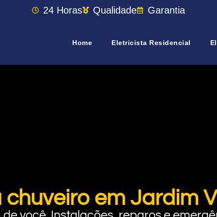
24 Horas
Qualidade
Garantia
Home
Eletricista Residencial
El
 chuveiro em Jardim V
rto de você. Instalações, reparos e eme