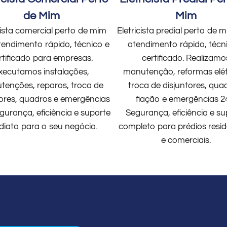
de Mim
Mim
cista comercial perto de mim
Eletricista predial perto de
endimento rápido, técnico e
atendimento rápido, técn
rtificado para empresas.
certificado. Realizamo
xecutamos instalações,
manutenção, reformas elét
enções, reparos, troca de
troca de disjuntores, qua
tores, quadros e emergências
fiação e emergências 2
gurança, eficiência e suporte
Segurança, eficiência e su
diato para o seu negócio.
completo para prédios resid
e comerciais.