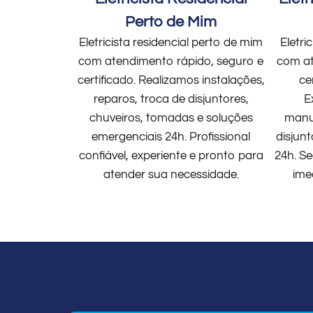
Perto de Mim
Eletricista residencial perto de mim
Eletri
com atendimento rápido, seguro e
com at
certificado. Realizamos instalações,
ce
reparos, troca de disjuntores,
E
chuveiros, tomadas e soluções
manut
emergenciais 24h. Profissional
disjun
confiável, experiente e pronto para
24h. Se
atender sua necessidade.
ime