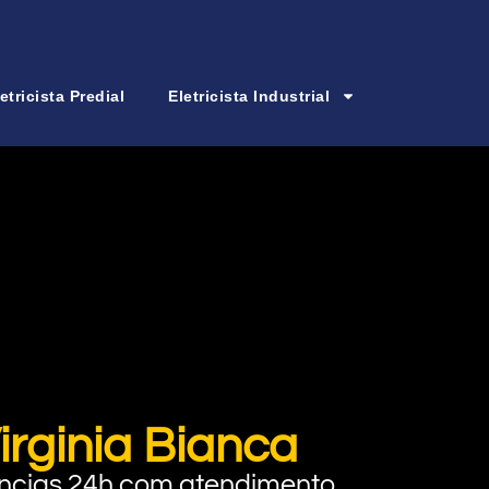
etricista Predial
Eletricista Industrial
irginia Bianca
rgências 24h com atendimento