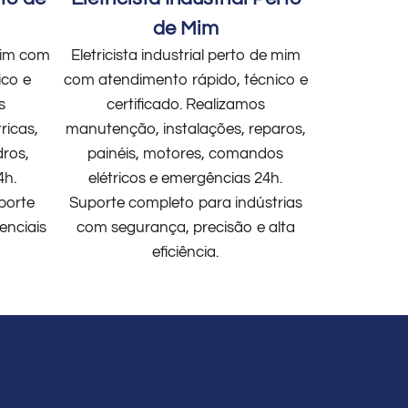
de Mim
 mim com
Eletricista industrial perto de mim
ico e
com atendimento rápido, técnico e
s
certificado. Realizamos
ricas,
manutenção, instalações, reparos,
dros,
painéis, motores, comandos
4h.
elétricos e emergências 24h.
porte
Suporte completo para indústrias
enciais
com segurança, precisão e alta
eficiência.