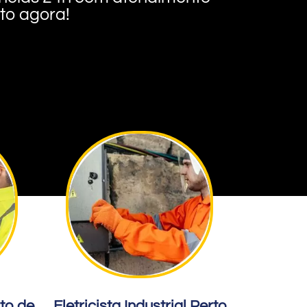
nto agora!
rto de
Eletricista Industrial Perto