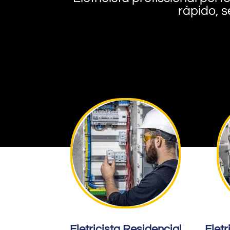
rápido, s
Eletricista Residencial
Eletr