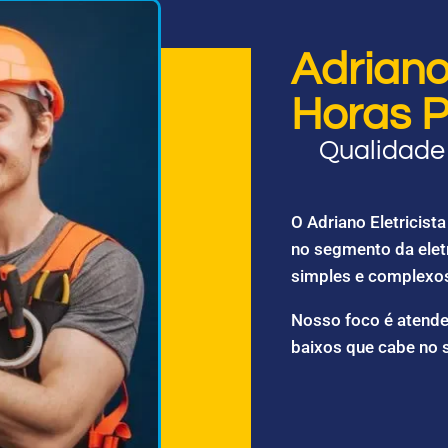
Adriano 
Horas P
Qualidade 
O Adriano Eletricis
no segmento da elet
simples e complexo
Nosso foco é atende
baixos que cabe no 