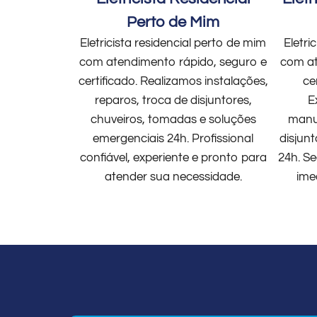
Perto de Mim
Eletricista residencial perto de mim
Eletri
com atendimento rápido, seguro e
com at
certificado. Realizamos instalações,
ce
reparos, troca de disjuntores,
E
chuveiros, tomadas e soluções
manut
emergenciais 24h. Profissional
disjun
confiável, experiente e pronto para
24h. Se
atender sua necessidade.
ime