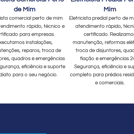
de Mim
Mim
cista comercial perto de mim
Eletricista predial perto de
endimento rápido, técnico e
atendimento rápido, técn
rtificado para empresas.
certificado. Realizamo
xecutamos instalações,
manutenção, reformas elét
enções, reparos, troca de
troca de disjuntores, qua
tores, quadros e emergências
fiação e emergências 2
gurança, eficiência e suporte
Segurança, eficiência e su
diato para o seu negócio.
completo para prédios resid
e comerciais.