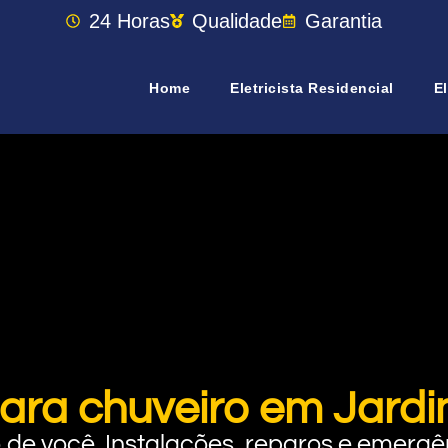
24 Horas
Qualidade
Garantia
Home
Eletricista Residencial
El
ara chuveiro em Jardi
rto de você. Instalações, reparos e eme