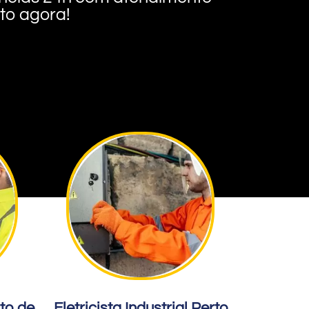
nto agora!
rto de
Eletricista Industrial Perto