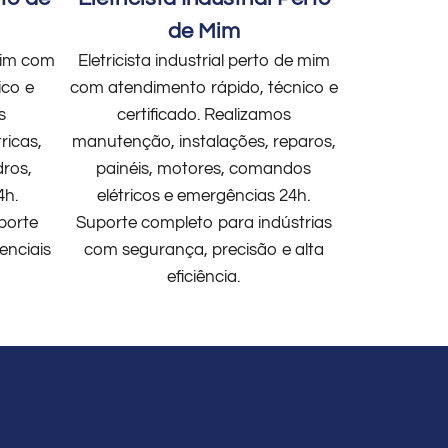
de Mim
 mim com
Eletricista industrial perto de mim
ico e
com atendimento rápido, técnico e
s
certificado. Realizamos
ricas,
manutenção, instalações, reparos,
dros,
painéis, motores, comandos
4h.
elétricos e emergências 24h.
porte
Suporte completo para indústrias
enciais
com segurança, precisão e alta
eficiência.