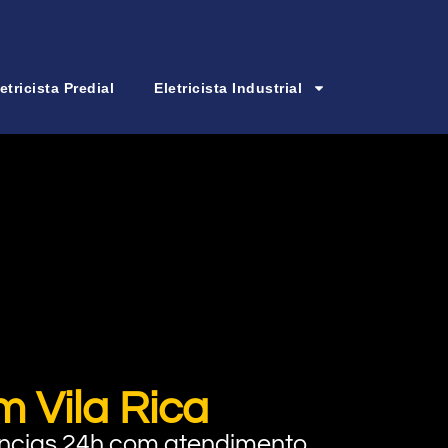
etricista Predial
Eletricista Industrial
m Vila Rica
rgências 24h com atendimento