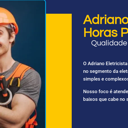
Adriano 
Horas P
Qualidade 
O Adriano Eletricis
no segmento da elet
simples e complexo
Nosso foco é atende
baixos que cabe no 