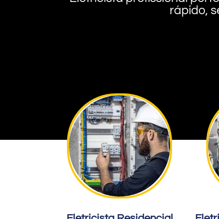
rápido, s
Eletricista Residencial
Eletr