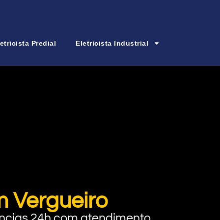
etricista Predial
Eletricista Industrial
m Vergueiro
rgências 24h com atendimento