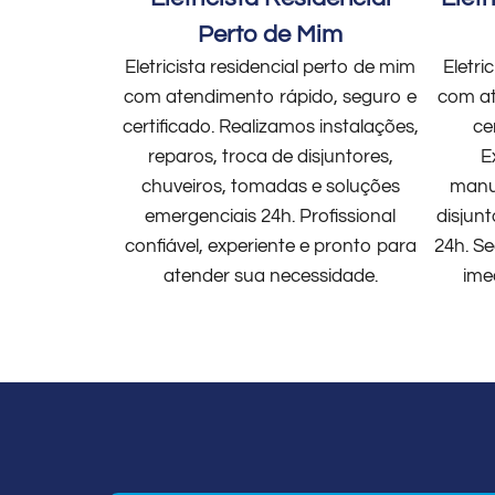
Perto de Mim
Eletricista residencial perto de mim
Eletri
com atendimento rápido, seguro e
com at
certificado. Realizamos instalações,
ce
reparos, troca de disjuntores,
E
chuveiros, tomadas e soluções
manut
emergenciais 24h. Profissional
disjun
confiável, experiente e pronto para
24h. Se
atender sua necessidade.
ime