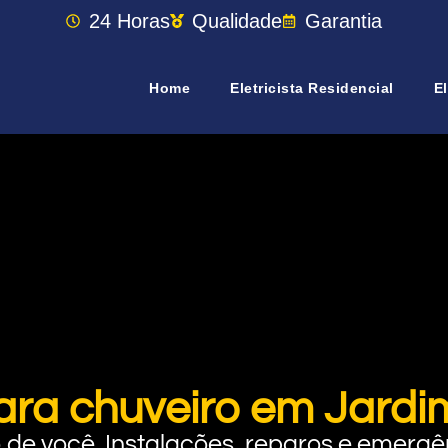
24 Horas
Qualidade
Garantia
Home
Eletricista Residencial
El
ara chuveiro em Jardi
rto de você. Instalações, reparos e eme