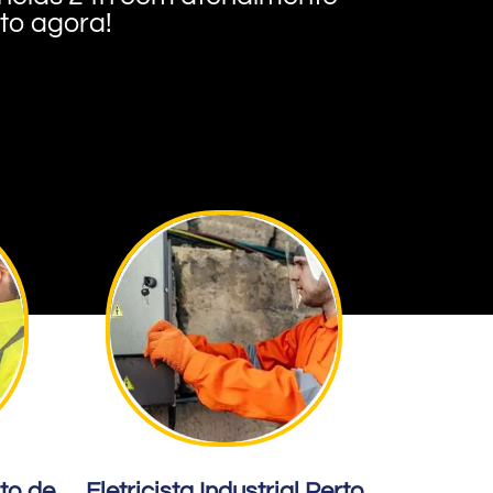
nto agora!
rto de
Eletricista Industrial Perto