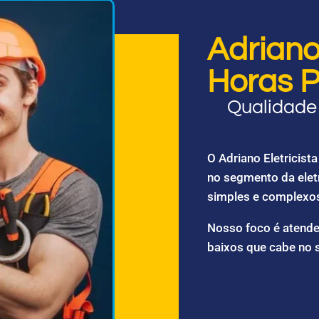
Adriano 
Horas P
Qualidade 
O Adriano Eletricis
no segmento da elet
simples e complexo
Nosso foco é atende
baixos que cabe no 