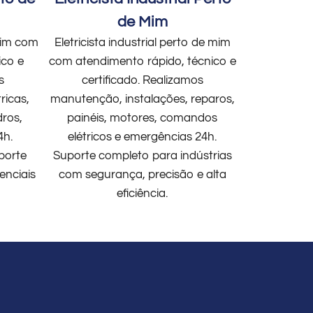
de Mim
 mim com
Eletricista industrial perto de mim
ico e
com atendimento rápido, técnico e
s
certificado. Realizamos
ricas,
manutenção, instalações, reparos,
dros,
painéis, motores, comandos
4h.
elétricos e emergências 24h.
porte
Suporte completo para indústrias
enciais
com segurança, precisão e alta
eficiência.