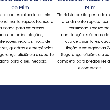
de Mim
Mim
cista comercial perto de mim
Eletricista predial perto de
endimento rápido, técnico e
atendimento rápido, técn
rtificado para empresas.
certificado. Realizamo
xecutamos instalações,
manutenção, reformas elét
enções, reparos, troca de
troca de disjuntores, qua
tores, quadros e emergências
fiação e emergências 2
gurança, eficiência e suporte
Segurança, eficiência e su
diato para o seu negócio.
completo para prédios resid
e comerciais.