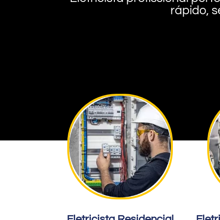
rápido, s
Eletricista Residencial
Eletr