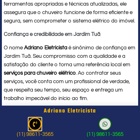
ferramentas apropriadas e técnicas atualizadas, ele
assegura que o chuveiro funcione de forma eficiente e
segura, sem comprometer o sistema elétrico do imóvel.
Confiança e credibilidade em Jardim Tuã
O nome
Adriano Eletricista
é sinônimo de confiança em
Jardim Tuã. Seu compromisso com a qualidade e a
satisfação do cliente o torna uma referência local em
serviços para chuveiro elétrico
. Ao contratar seus
serviços, você conta com um profissional de verdade,
que respeita seu tempo, seu espaço e entrega um
trabalho impecável do início ao fim.
Adriano Eletricista
Problema com chuveiro: sinais que
indicam a hora de chamar um
(11) 98611-3565
(11) 98611-3565
profissional