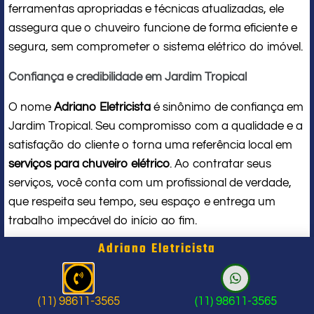
ferramentas apropriadas e técnicas atualizadas, ele
assegura que o chuveiro funcione de forma eficiente e
segura, sem comprometer o sistema elétrico do imóvel.
Confiança e credibilidade em Jardim Tropical
O nome
Adriano Eletricista
é sinônimo de confiança em
Jardim Tropical. Seu compromisso com a qualidade e a
satisfação do cliente o torna uma referência local em
serviços para chuveiro elétrico
. Ao contratar seus
serviços, você conta com um profissional de verdade,
que respeita seu tempo, seu espaço e entrega um
trabalho impecável do início ao fim.
Adriano Eletricista
Problema com chuveiro: sinais que
indicam a hora de chamar um
(11) 98611-3565
(11) 98611-3565
profissional