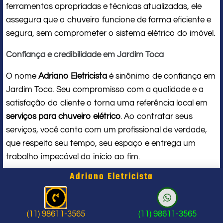
ferramentas apropriadas e técnicas atualizadas, ele
assegura que o chuveiro funcione de forma eficiente e
segura, sem comprometer o sistema elétrico do imóvel.
Confiança e credibilidade em Jardim Toca
O nome
Adriano Eletricista
é sinônimo de confiança em
Jardim Toca. Seu compromisso com a qualidade e a
satisfação do cliente o torna uma referência local em
serviços para chuveiro elétrico
. Ao contratar seus
serviços, você conta com um profissional de verdade,
que respeita seu tempo, seu espaço e entrega um
trabalho impecável do início ao fim.
Adriano Eletricista
Problema com chuveiro: sinais que
indicam a hora de chamar um
(11) 98611-3565
(11) 98611-3565
profissional