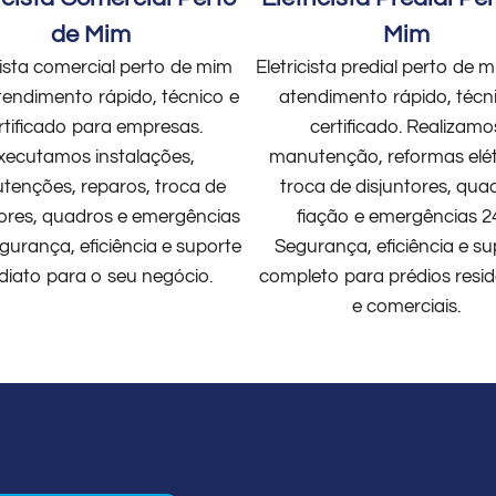
de Mim
Mim
cista comercial perto de mim
Eletricista predial perto de
endimento rápido, técnico e
atendimento rápido, técn
rtificado para empresas.
certificado. Realizamo
xecutamos instalações,
manutenção, reformas elét
enções, reparos, troca de
troca de disjuntores, qua
tores, quadros e emergências
fiação e emergências 2
gurança, eficiência e suporte
Segurança, eficiência e su
diato para o seu negócio.
completo para prédios resid
e comerciais.