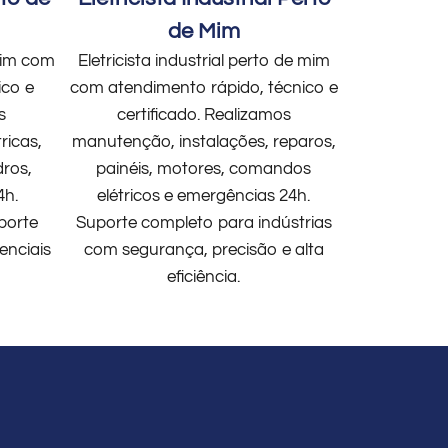
de Mim
 mim com
Eletricista industrial perto de mim
ico e
com atendimento rápido, técnico e
s
certificado. Realizamos
ricas,
manutenção, instalações, reparos,
dros,
painéis, motores, comandos
4h.
elétricos e emergências 24h.
porte
Suporte completo para indústrias
enciais
com segurança, precisão e alta
eficiência.