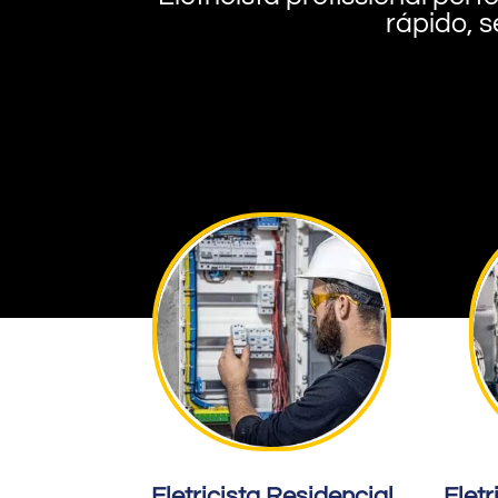
rápido, s
Eletricista Residencial
Eletr