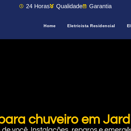
24 Horas
Qualidade
Garantia
Home
Eletricista Residencial
El
 para chuveiro em Jard
rto de você. Instalações, reparos e eme