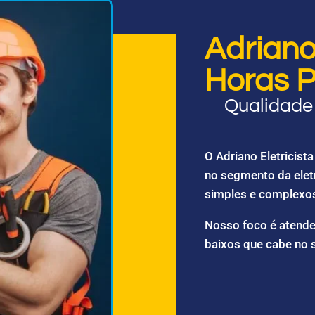
Adriano 
Horas P
Qualidade 
O Adriano Eletricis
no segmento da elet
simples e complexo
Nosso foco é atende
baixos que cabe no 