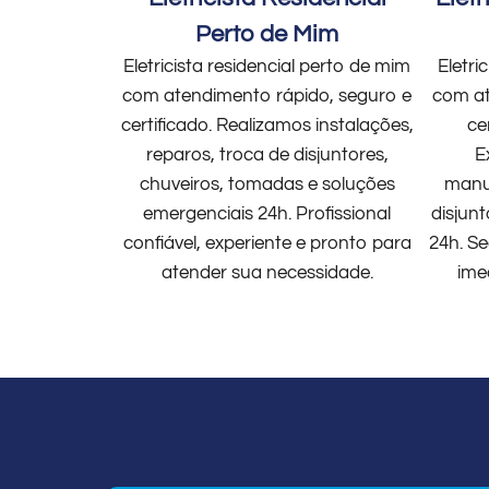
Perto de Mim
Eletricista residencial perto de mim
Eletri
com atendimento rápido, seguro e
com at
certificado. Realizamos instalações,
ce
reparos, troca de disjuntores,
E
chuveiros, tomadas e soluções
manut
emergenciais 24h. Profissional
disjun
confiável, experiente e pronto para
24h. Se
atender sua necessidade.
ime