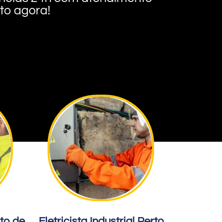
nto agora!
rto de
Eletricista Industrial Perto