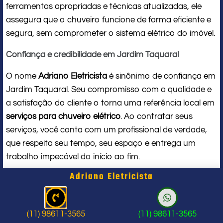
ferramentas apropriadas e técnicas atualizadas, ele
assegura que o chuveiro funcione de forma eficiente e
segura, sem comprometer o sistema elétrico do imóvel.
Confiança e credibilidade em Jardim Taquaral
O nome
Adriano Eletricista
é sinônimo de confiança em
Jardim Taquaral. Seu compromisso com a qualidade e
a satisfação do cliente o torna uma referência local em
serviços para chuveiro elétrico
. Ao contratar seus
serviços, você conta com um profissional de verdade,
que respeita seu tempo, seu espaço e entrega um
trabalho impecável do início ao fim.
Adriano Eletricista
Problema com chuveiro: sinais que
indicam a hora de chamar um
(11) 98611-3565
(11) 98611-3565
profissional