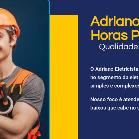
Adriano 
Horas P
Qualidade 
O Adriano Eletricis
no segmento da elet
simples e complexo
Nosso foco é atende
baixos que cabe no 