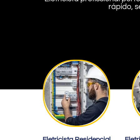
rápido, s
Eletricista Residencial
Eletr