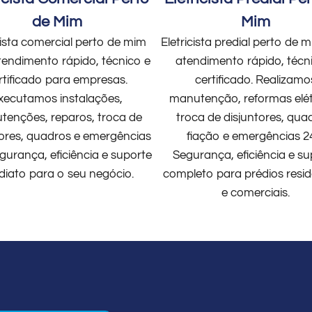
de Mim
Mim
cista comercial perto de mim
Eletricista predial perto de
endimento rápido, técnico e
atendimento rápido, técn
rtificado para empresas.
certificado. Realizamo
xecutamos instalações,
manutenção, reformas elét
enções, reparos, troca de
troca de disjuntores, qua
tores, quadros e emergências
fiação e emergências 2
gurança, eficiência e suporte
Segurança, eficiência e su
diato para o seu negócio.
completo para prédios resid
e comerciais.