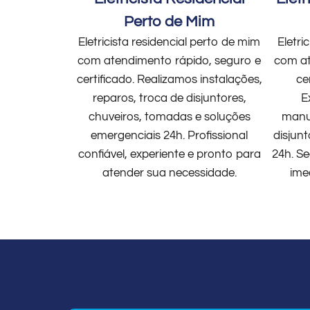
Perto de Mim
Eletricista residencial perto de mim
Eletri
com atendimento rápido, seguro e
com at
certificado. Realizamos instalações,
ce
reparos, troca de disjuntores,
E
chuveiros, tomadas e soluções
manut
emergenciais 24h. Profissional
disjun
confiável, experiente e pronto para
24h. Se
atender sua necessidade.
ime