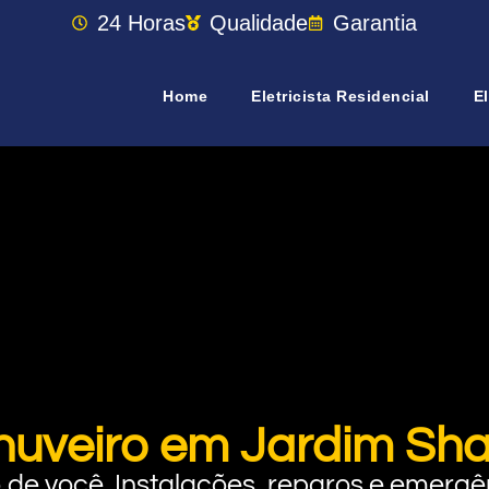
24 Horas
Qualidade
Garantia
Home
Eletricista Residencial
El
huveiro em Jardim Shan
rto de você. Instalações, reparos e eme