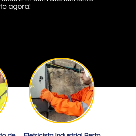
nto agora!
rto de
Eletricista Industrial Perto