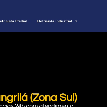
etricista Predial
Eletricista Industrial
grilá (Zona Sul)
rgências 24h com atendimento