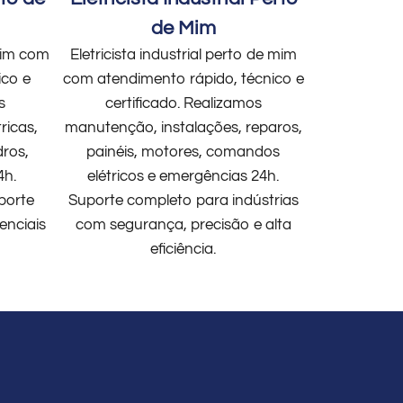
de Mim
 mim com
Eletricista industrial perto de mim
ico e
com atendimento rápido, técnico e
s
certificado. Realizamos
ricas,
manutenção, instalações, reparos,
dros,
painéis, motores, comandos
4h.
elétricos e emergências 24h.
porte
Suporte completo para indústrias
enciais
com segurança, precisão e alta
eficiência.