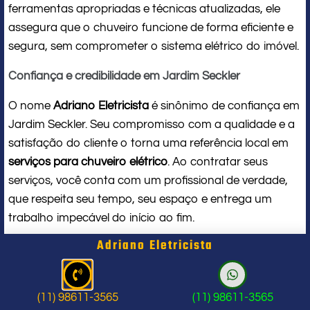
ferramentas apropriadas e técnicas atualizadas, ele
assegura que o chuveiro funcione de forma eficiente e
segura, sem comprometer o sistema elétrico do imóvel.
Confiança e credibilidade em Jardim Seckler
O nome
Adriano Eletricista
é sinônimo de confiança em
Jardim Seckler. Seu compromisso com a qualidade e a
satisfação do cliente o torna uma referência local em
serviços para chuveiro elétrico
. Ao contratar seus
serviços, você conta com um profissional de verdade,
que respeita seu tempo, seu espaço e entrega um
trabalho impecável do início ao fim.
Adriano Eletricista
Problema com chuveiro: sinais que
indicam a hora de chamar um
(11) 98611-3565
(11) 98611-3565
profissional