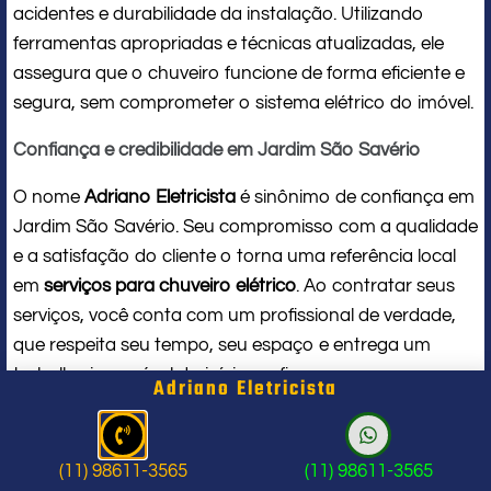
acidentes e durabilidade da instalação. Utilizando
ferramentas apropriadas e técnicas atualizadas, ele
assegura que o chuveiro funcione de forma eficiente e
segura, sem comprometer o sistema elétrico do imóvel.
Confiança e credibilidade em Jardim São Savério
O nome
Adriano Eletricista
é sinônimo de confiança em
Jardim São Savério. Seu compromisso com a qualidade
e a satisfação do cliente o torna uma referência local
em
serviços para chuveiro elétrico
. Ao contratar seus
serviços, você conta com um profissional de verdade,
que respeita seu tempo, seu espaço e entrega um
trabalho impecável do início ao fim.
Adriano Eletricista
Problema com chuveiro: sinais que
indicam a hora de chamar um
(11) 98611-3565
(11) 98611-3565